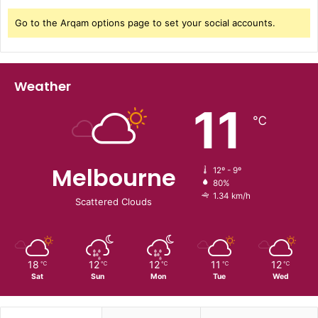
Go to the Arqam options page to set your social accounts.
Weather
11
℃
Melbourne
12º - 9º
80%
1.34 km/h
Scattered Clouds
18
12
12
11
12
℃
℃
℃
℃
℃
Sat
Sun
Mon
Tue
Wed