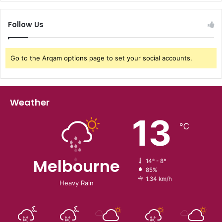
Follow Us
Go to the Arqam options page to set your social accounts.
Weather
13
℃
Melbourne
14º - 8º
85%
1.34 km/h
Heavy Rain