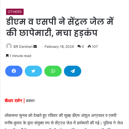
OTHERS
डीएम व एसपी ने सेंट्रल जेल में
की छापेमारी, मचा हड़कंप
BR Darshan
S
February 18, 2024
0
107
e
1 minute read
n
d
a
n
e
m
बीआर दर्शन |
बक्सर
a
i
लाेकसभा चुनाव काे देखते हुए रविवार की सुबह डीएम अंशुल अग्रवाल व एसपी
l
मनीष कुमार के द्वारा संयुक्त रुप से सेंट्रल जेल में छापेमारी की गई। पुलिस ने जेल