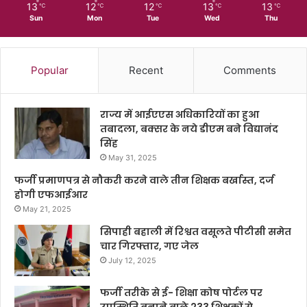
13
12
12
13
13
℃
℃
℃
℃
℃
Sun
Mon
Tue
Wed
Thu
Popular
Recent
Comments
राज्य में आईएएस अधिकारियों का हुआ
तबादला, बक्सर के नये डीएम बने विद्यानंद
सिंह
May 31, 2025
फर्जी प्रमाणपत्र से नौकरी करने वाले तीन शिक्षक बर्खास्त, दर्ज
होगी एफआईआर
May 21, 2025
सिपाही बहाली में रिश्वत वसूलते पीटीसी समेत
चार गिरफ्तार, गए जेल
July 12, 2025
फर्जी तरीके से ई- शिक्षा कोष पोर्टल पर
उपस्थिति बनाने वाले 233 शिक्षकों से