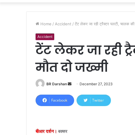
Home
/
Accident
/
टेंट लेकर जा रही ट्रैक्टर पलटी, चालक क
Accident
टेंट लेकर जा रही ट
मौत दो जख्मी
BR Darshan
S
December 27, 2023
e
n
Facebook
Twitter
d
a
n
e
बीआर दर्शन।
बक्सर
m