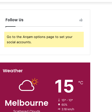
Follow Us
Go to the Arqam options page to set your
social accounts.
Weather
15
℃
Melbourne
15º - 10º
60%
3.18 km/h
Scattered Clouds