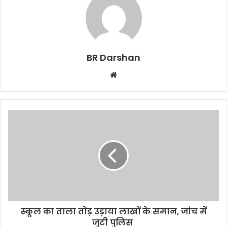
BR Darshan
W
e
b
s
i
t
e
स्कूल का ताला तोड़ उड़ाया लाखों के समान, जांच में
जुटी पुलिस