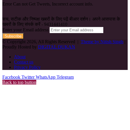
Error Can not Get Tweets, Incorrect account info.
सच, सटीक और निष्पक्ष खबरों के लिए पढ़ें बीआर दर्शन। अपने आसपास के
खबरों के लिए संपर्क करें - 9431441410
Enter your Email address
© Copyright 2026, All Rights Reserved |
Theme by Nitish Singh
|
Proudly Hosted by
DIGITAL DUKAN
About
Contact us
Privacy Policy
Facebook
Twitter
WhatsApp
Telegram
Back to top button