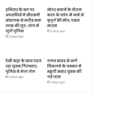
हथियार के बल पर
मोटर बनाने के दौरान
अपराधियों ने सीएसपी
करंट के चपेट में आने से
संचालक से करीब सवा
बुजुर्ग की मौत, पसरा
लाख की लूट, जांच में
मातम
जुटी पुलिस
3 days ago
3 days ago
देसी कट्टा के साथ टहल
गलत साइड से आगे
रहा युवक गिरफ्तार,
निकलने के चक्कर में
पुलिस ने भेजा जेल
स्कूटी सवार युवक की
गई जान
3 days ago
3 days ago