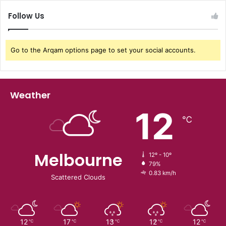
Follow Us
Go to the Arqam options page to set your social accounts.
Weather
12
℃
Melbourne
12º - 10º
79%
0.83 km/h
Scattered Clouds
12
17
13
12
12
℃
℃
℃
℃
℃