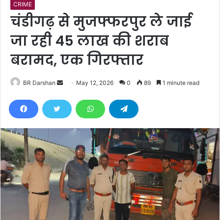
CRIME
चंडीगढ़ से मुजफ्फरपुर ले जाई
जा रही 45 लाख की शराब
बरामद, एक गिरफ्तार
BR Darshan
S
May 12, 2026
0
89
1 minute read
e
n
d
a
n
e
m
a
i
l