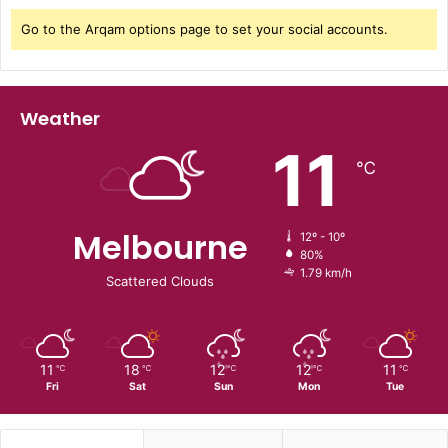
Go to the Arqam options page to set your social accounts.
Weather
11
℃
Melbourne
12º - 10º
80%
1.79 km/h
Scattered Clouds
11
18
12
12
11
℃
℃
℃
℃
℃
Fri
Sat
Sun
Mon
Tue