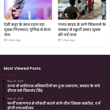
देसी कट्टा के साथ टहल रहा
गलत साइड से आगे निकलने के
युवक गिरफ्तार, पुलिस ने भेजा
चक्कर में स्कूटी सवार युवक
जेल
की गई जान
3 days ago
3 days ago
Most Viewed Posts
May 31, 2025
राज्य में आईएएस अधिकारियों का हुआ तबादला, बक्सर के नये
डीएम बने विद्यानंद सिंह
May 21, 2025
फर्जी प्रमाणपत्र से नौकरी करने वाले तीन शिक्षक बर्खास्त, दर्ज
होगी एफआईआर