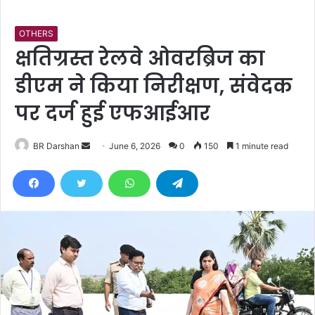
OTHERS
क्षतिग्रस्त रेलवे ओवरब्रिज का
डीएम ने किया निरीक्षण, संवेदक
पर दर्ज हुई एफआईआर
BR Darshan
S
June 6, 2026
0
150
1 minute read
e
n
d
a
n
e
m
a
i
l