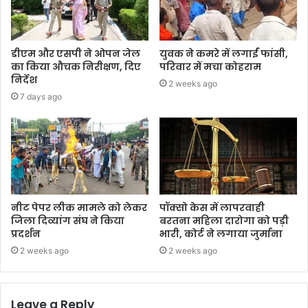
डीएम और एसपी ने ओपन जेल
युवक ने कमरे में लगाईं फांसी,
का किया औचक निरीक्षण, दिए
परिवार में मचा कोहराम
निर्देश
2 weeks ago
7 days ago
नीट पेपर लीक मामले को लेकर
पॉक्सो केस में लापरवाही
जिला दिव्यांग संघ ने किया
बरतना महिला दारोगा को पड़ी
प्रदर्शन
भारी, कोर्ट ने लगाया जुर्माना
2 weeks ago
2 weeks ago
Leave a Reply