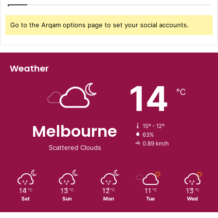
Go to the Arqam options page to set your social accounts.
Weather
14
℃
Melbourne
15º - 12º
63%
0.89 km/h
Scattered Clouds
14
13
12
11
13
℃
℃
℃
℃
℃
Sat
Sun
Mon
Tue
Wed