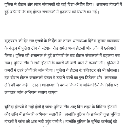
पुलिस ने हाेटल और लाॅज संचालकाें काे कई दिशा-निर्देश दिया। अचानक हाेटलाें में
हुई छापेमारी के बाद हाेटल संचालकाें में हड़कम्प की स्थिति बन गई।
शुक्रवार की देर रात एसपी के निर्देश पर टाउन थानाध्यक्षा दिनेश कुमार मालाकार
के नेतृत्व में पुलिस टीम ने स्टेशन राेड समेत अन्य हाेटलाें और लाॅज में छापेमारी
किया। पुलिस की अचानक से हुई छापेमारी के बाद हाेटल संचालकाें में हड़कम्प मच
गया। पुलिस टीम ने सभी हाेटलाें के कमराें की बारी-बारी से तलाशी ली। पुलिस ने
कमराें में ठहरे लाेगाें की जांच किया। पुलिस ने हाेटल के रजिस्टर काे भी खंगाला।
इस दाैरान हाेटल संचालकाें हाेटल में ठहरने वालाें का पुरा डिटेल्स और कागजात
लेने की बात कही। टाउन थानाध्यक्ष ने बताया कि वरीय अधिकारियाें के निर्देश पर
लगातार जांच अभियान चलाया जाएगा।
चुनिंदा हाेटलाें में नहीं हाेती है जांच: पुलिस टीम आए दिन शहर के विभिन्न हाेटलाें
और लाॅज में छापेमारी अभियान चलाती है। हालांकि पुलिस के छापेमारी कुछ चुनिंदा
हाेटलाें में जांच की आंच नहीं पहुंच पाती है। हालांकि पुलिस के चुनिंदा कार्रवाई काे