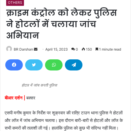
OTHERS
क्राइम कंट्राेल काे लेकर पुलिस
ने हाेटलाें में चलाया जांच
अभियान
BR Darshan
S
April 15, 2023
0
150
1 minute read
e
n
d
a
n
होटल में जांच करती पुलिस
e
बीआर दर्शन |
बक्सर
m
a
एसपी मनीष कुमार के निर्देश पर शुक्रवार की रात्रि टाउन थाना पुलिस ने हाेटलाें
i
l
और लाॅज में जांच अभियान चलाया। इस दाैरान बारी-बारी से हाेटलाें और लाॅज के
सभी कमराें की तलाशी ली गई। हालांकि पुलिस काे कुछ भी संदिग्ध नहीं मिला।