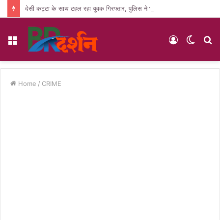
देसी कट्टा के साथ टहल रहा युवक गिरफ्तार, पुलिस ने भेजा जेल
Menu
Log
Switc
S
In
skin
fo
Home
/
CRIME