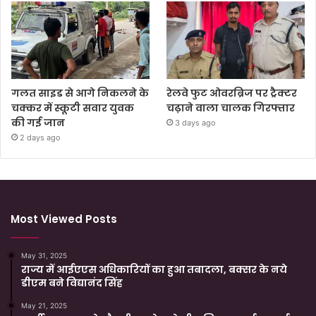
गलत साइड से आगे निकलने के
रेलवे फुट ओवरब्रिज पर ट्रैक्टर
चक्कर में स्कूटी सवार युवक
चढ़ाने वाला चालक गिरफ्तार
की गई जान
3 days ago
2 days ago
Most Viewed Posts
May 31, 2025
राज्य में आईएएस अधिकारियों का हुआ तबादला, बक्सर के नये
डीएम बने विद्यानंद सिंह
May 21, 2025