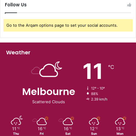
Follow Us
Go to the Arqam options page to set your social accounts.
Weather
11
℃
Melbourne
12º - 10º
88%
2.39 km/h
Scattered Clouds
11
16
16
12
13
℃
℃
℃
℃
℃
Thu
Fri
Sat
Sun
Mon