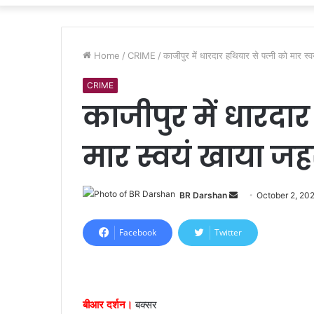
Home
/
CRIME
/
काजीपुर में धारदार हथियार से पत्नी को मार स
CRIME
काजीपुर में धारदार
मार स्वयं खाया जह
BR Darshan
S
October 2, 20
e
n
Facebook
Twitter
d
a
n
e
बीआर दर्शन।
बक्सर
m