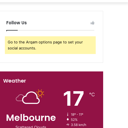
Follow Us
Go to the Arqam options page to set your
social accounts.
Weather
17
℃
Melbourne
18º - 11º
52%
3.58 km/h
Scattered Clouds