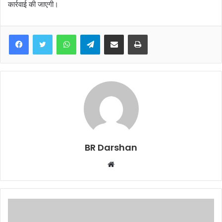
कार्रवाई की जाएगी।
WhatsApp
Telegram
Share via Email
Print
BR Darshan
W
e
b
s
i