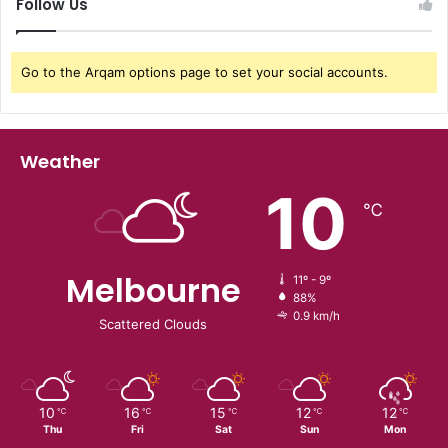
Follow Us
Go to the Arqam options page to set your social accounts.
Weather
10
℃
Melbourne
11º - 9º
88%
0.9 km/h
Scattered Clouds
10
16
15
12
12
℃
℃
℃
℃
℃
Thu
Fri
Sat
Sun
Mon