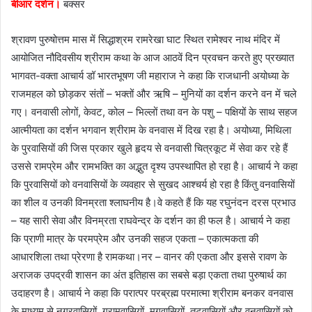
बीआर दर्शन।
बक्सर
i
l
श्रावण पुरुषोत्तम मास में सिद्धाश्रम रामरेखा घाट स्थित रामेश्वर नाथ मंदिर में
आयोजित नौदिवसीय श्रीराम कथा के आज आठवें दिन प्रवचन करते हुए प्रख्यात
भागवत-वक्ता आचार्य डॉ भारतभूषण जी महाराज ने कहा कि राजधानी अयोध्या के
राजमहल को छोड़कर संतों – भक्तों और ऋषि – मुनियों का दर्शन करने वन में चले
गए। वनवासी लोगों, केवट, कोल – भिल्लों तथा वन के पशु – पक्षियों के साथ सहज
आत्मीयता का दर्शन भगवान श्रीराम के वनवास में दिख रहा है। अयोध्या, मिथिला
के पुरवासियों की जिस प्रकार खुले हृदय से वनवासी चित्रकूट में सेवा कर रहे हैं
उससे रामप्रेम और रामभक्ति का अद्भुत दृश्य उपस्थापित हो रहा है। आचार्य ने कहा
कि पुरवासियों को वनवासियों के व्यवहार से सुखद आश्चर्य हो रहा है किंतु वनवासियों
का शील व उनकी विनम्रता श्लाघनीय है।वे कहते हैं कि यह रघुनंदन दरस प्रभाउ
– यह सारी सेवा और विनम्रता राघवेन्द्र के दर्शन का ही फल है। आचार्य ने कहा
कि प्राणी मात्र के परमप्रेम और उनकी सहज एकता – एकात्मकता की
आधारशिला तथा प्रेरणा है रामकथा।नर – वानर की एकता और इससे रावण के
अराजक उपद्रवी शासन का अंत इतिहास का सबसे बड़ा एकता तथा पुरुषार्थ का
उदाहरण है। आचार्य ने कहा कि परात्पर परब्रह्म परमात्मा श्रीराम बनकर वनवास
के माध्यम से नगरवासियों, ग्रामवासियों, मगवासियों, तटवासियों और वनवासियों को