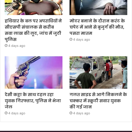
हथियार के बल पर अपराधियों ने
मोटर बनाने के दौरान करंट के
सीएसपी संचालक से करीब
चपेट में आने से बुजुर्ग की मौत,
सवा लाख की लूट, जांच में जुटी
पसरा मातम
पुलिस
4 days ago
4 days ago
देसी कट्टा के साथ टहल रहा
गलत साइड से आगे निकलने के
युवक गिरफ्तार, पुलिस ने भेजा
चक्कर में स्कूटी सवार युवक
जेल
की गई जान
4 days ago
4 days ago