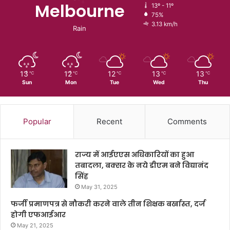
Melbourne
13º - 11º
75%
3.13 km/h
Rain
13
12
12
13
13
℃
℃
℃
℃
℃
Sun
Mon
Tue
Wed
Thu
Popular
Recent
Comments
राज्य में आईएएस अधिकारियों का हुआ
तबादला, बक्सर के नये डीएम बने विद्यानंद
सिंह
May 31, 2025
फर्जी प्रमाणपत्र से नौकरी करने वाले तीन शिक्षक बर्खास्त, दर्ज
होगी एफआईआर
May 21, 2025