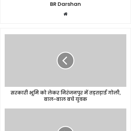
BR Darshan
W
e
b
s
i
t
e
सरकारी भूमि को लेकर निरंजनपुर में तड़तड़ाई गोली,
बाल-बाल बचे युवक