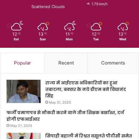
1.79 km/h
Scattered Clouds
12
13
11
12
12
℃
℃
℃
℃
℃
Sat
Sun
Mon
Tue
Wed
Popular
Recent
Comments
राज्य में आईएएस अधिकारियों का हुआ
तबादला, बक्सर के नये डीएम बने विद्यानंद
सिंह
May 31, 2025
फर्जी प्रमाणपत्र से नौकरी करने वाले तीन शिक्षक बर्खास्त, दर्ज
होगी एफआईआर
May 21, 2025
सिपाही बहाली में रिश्वत वसूलते पीटीसी समेत