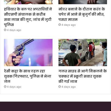
हथियार के बल पर अपराधियों ने
मोटर बनाने के दौरान करंट के
सीएसपी संचालक से करीब
चपेट में आने से बुजुर्ग की मौत,
सवा लाख की लूट, जांच में जुटी
पसरा मातम
पुलिस
4 days ago
4 days ago
देसी कट्टा के साथ टहल रहा
गलत साइड से आगे निकलने के
युवक गिरफ्तार, पुलिस ने भेजा
चक्कर में स्कूटी सवार युवक
जेल
की गई जान
4 days ago
4 days ago