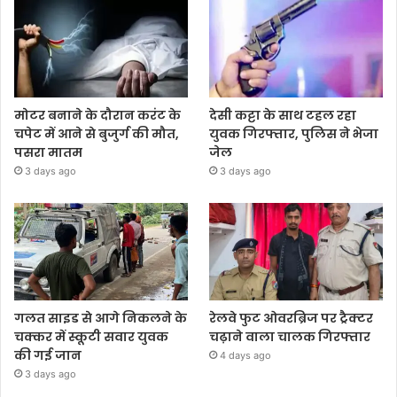
मोटर बनाने के दौरान करंट के
देसी कट्टा के साथ टहल रहा
चपेट में आने से बुजुर्ग की मौत,
युवक गिरफ्तार, पुलिस ने भेजा
पसरा मातम
जेल
3 days ago
3 days ago
गलत साइड से आगे निकलने के
रेलवे फुट ओवरब्रिज पर ट्रैक्टर
चक्कर में स्कूटी सवार युवक
चढ़ाने वाला चालक गिरफ्तार
की गई जान
4 days ago
3 days ago