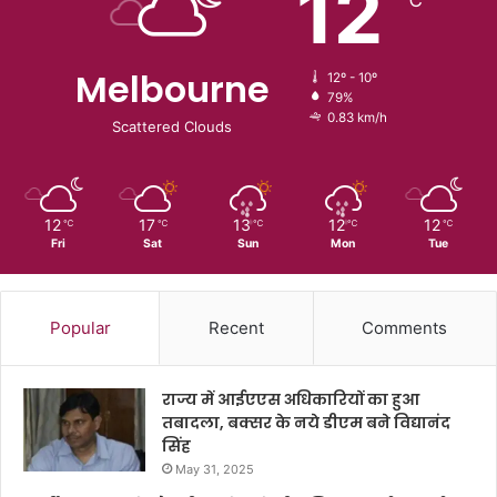
12
Melbourne
12º - 10º
79%
0.83 km/h
Scattered Clouds
12
17
13
12
12
℃
℃
℃
℃
℃
Fri
Sat
Sun
Mon
Tue
Popular
Recent
Comments
राज्य में आईएएस अधिकारियों का हुआ
तबादला, बक्सर के नये डीएम बने विद्यानंद
सिंह
May 31, 2025