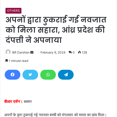
OTHERS
अपनों द्वारा ठुकराई गई नवजात
को मिला सहारा, आंध्र प्रदेश की
दंपत्ती ने अपनाया
BR Darshan
S
February 6, 2024
0
128
e
1 minute read
n
d
a
n
e
m
बीआर दर्शन।
बक्सर
a
i
अपनों के द्वारा ठुकराई गई नवजात बच्ची को मंगलवार को ममता का छांव मिला।
l