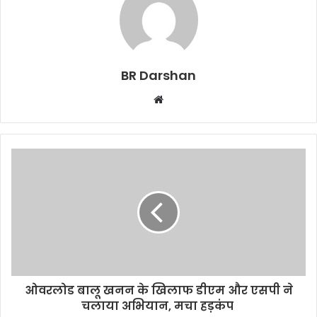
BR Darshan
W
e
b
s
i
t
e
ओवरलोड बालू खनन के खिलाफ डीएम और एसपी ने
चलाया अभियान, मचा हड़कंप