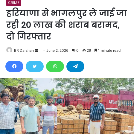
CRIME
हरियाणा से भागलपुर ले जाई जा
रही 20 लाख की शराब बरामद,
दो गिरफ्तार
BR Darshan
S
June 2, 2026
0
29
1 minute read
e
n
d
a
n
e
m
a
i
l