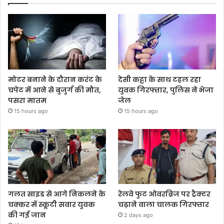
मोटर बनाने के दौरान करंट के
देसी कट्टा के साथ टहल रहा
चपेट में आने से बुजुर्ग की मौत,
युवक गिरफ्तार, पुलिस ने भेजा
पसरा मातम
जेल
15 hours ago
15 hours ago
गलत साइड से आगे निकलने के
रेलवे फुट ओवरब्रिज पर ट्रैक्टर
चक्कर में स्कूटी सवार युवक
चढ़ाने वाला चालक गिरफ्तार
की गई जान
2 days ago