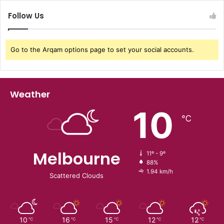
Follow Us
Go to the Arqam options page to set your social accounts.
Weather
10
℃
Melbourne
11º - 9º
88%
1.94 km/h
Scattered Clouds
10
16
15
12
12
℃
℃
℃
℃
℃