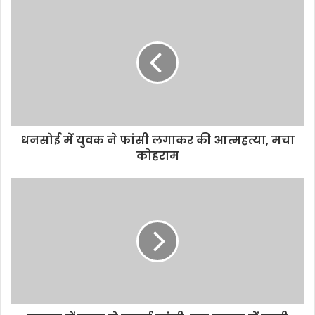
s
i
t
e
धनसोई में युवक ने फांसी लगाकर की आत्महत्या, मचा
कोहराम