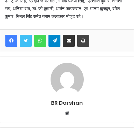
डॉ. ए. के सिह, प्रदीप जायसवाल, गायक पंकज सिंह, प्रशान्त कुमार, तनिशा
राय, अनिशा राय, डॉ. जी कुमारी, आर्यन जायसवाल, एम आलम बुलबुल, रमेश
कुमार, निर्मल सिंह समेत तमाम कलाकार मौजूद रहे।
WhatsApp
Telegram
Share via Email
Print
BR Darshan
W
e
b