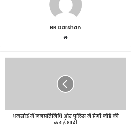
BR Darshan
W
e
b
s
i
t
e
धनसोई में जनप्रतिनिधि और पुलिस ने प्रेमी जोड़े की
कराई शादी