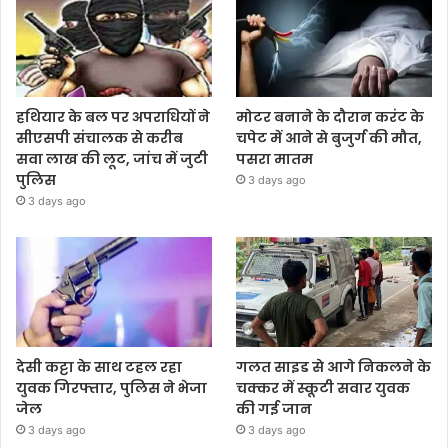
हथियार के बल पर अपराधियों ने
मोटर बनाने के दौरान करंट के
सीएसपी संचालक से करीब
चपेट में आने से बुजुर्ग की मौत,
सवा लाख की लूट, जांच में जुटी
पसरा मातम
पुलिस
3 days ago
3 days ago
देसी कट्टा के साथ टहल रहा
गलत साइड से आगे निकलने के
युवक गिरफ्तार, पुलिस ने भेजा
चक्कर में स्कूटी सवार युवक
जेल
की गई जान
3 days ago
3 days ago