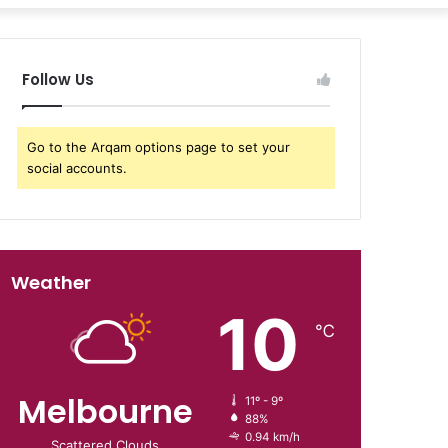
Follow Us
Go to the Arqam options page to set your
social accounts.
Weather
10
℃
Melbourne
11º - 9º
88%
0.94 km/h
Scattered Clouds