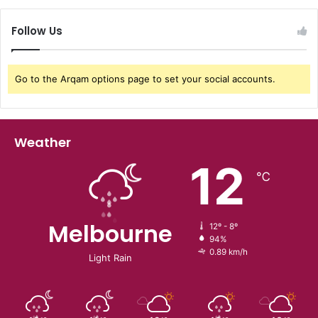
Follow Us
Go to the Arqam options page to set your social accounts.
Weather
12
℃
Melbourne
12º - 8º
94%
0.89 km/h
Light Rain