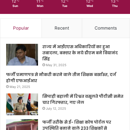
12
11
12
12
13
℃
℃
℃
℃
℃
Sun
Mon
Tue
Wed
Thu
Popular
Recent
Comments
राज्य में आईएएस अधिकारियों का हुआ
तबादला, बक्सर के नये डीएम बने विद्यानंद
सिंह
May 31, 2025
फर्जी प्रमाणपत्र से नौकरी करने वाले तीन शिक्षक बर्खास्त, दर्ज
होगी एफआईआर
May 21, 2025
सिपाही बहाली में रिश्वत वसूलते पीटीसी समेत
चार गिरफ्तार, गए जेल
July 12, 2025
फर्जी तरीके से ई- शिक्षा कोष पोर्टल पर
उपस्थिति बनाने वाले 233 शिक्षकों से