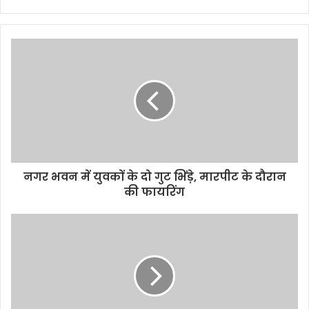
e
b
s
i
t
e
नगर भवन में युवकों के दो गुट भिंड़े, मारपीट के दौरान
की फायरिंग