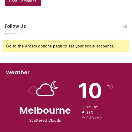
Follow Us
Go to the Arqam options page to set your social accounts.
Weather
10
℃
Melbourne
11º - 9º
88%
0.43 km/h
Scattered Clouds