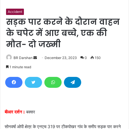
Accident
सड़क पार करने के दौरान वाहन
के चपेट में आए बच्चे, एक की
मौत- दो जख्मी
BR Darshan
S
December 23, 2023
0
150
e
1 minute read
n
d
a
n
e
m
बीआर दर्शन।
बक्सर
a
i
सोनवर्षा ओपी क्षेत्र के एनएच 319 पर टीकपोखर गांव के समीप सड़क पार करने
l