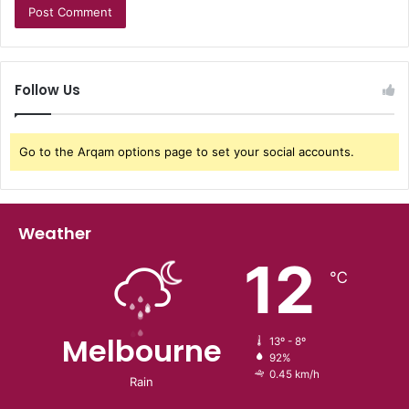
Follow Us
Go to the Arqam options page to set your social accounts.
Weather
12
℃
Melbourne
13º - 8º
92%
0.45 km/h
Rain