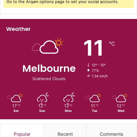
Go to the Arqam options page to set your social accounts.
Weather
11
℃
Melbourne
12º - 10º
77%
1.34 km/h
Scattered Clouds
17
12
12
11
12
℃
℃
℃
℃
℃
Sat
Sun
Mon
Tue
Wed
Popular
Recent
Comments