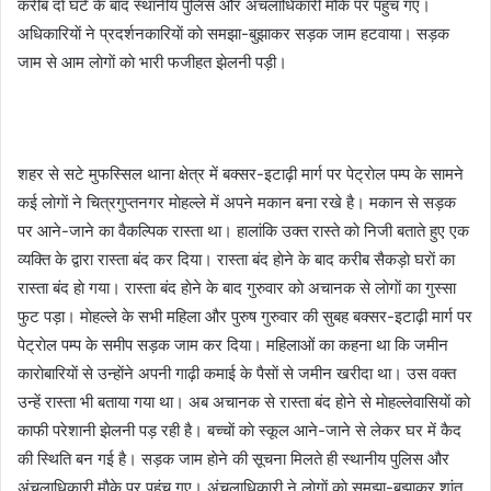
करीब दाे घंटे के बाद स्थानीय पुलिस और अंचलाधिकारी माैके पर पहुंच गए।
अधिकारियाें ने प्रदर्शनकारियाें काे समझा-बुझाकर सड़क जाम हटवाया। सड़क
जाम से आम लाेगाें काे भारी फजीहत झेलनी पड़ी।
शहर से सटे मुफस्सिल थाना क्षेत्र में बक्सर-इटाढ़ी मार्ग पर पेट्राेल पम्प के सामने
कई लाेगाें ने चित्रगुप्तनगर माेहल्ले में अपने मकान बना रखे है। मकान से सड़क
पर आने-जाने का वैकल्पिक रास्ता था। हालांकि उक्त रास्ते काे निजी बताते हुए एक
व्यक्ति के द्वारा रास्ता बंद कर दिया। रास्ता बंद हाेने के बाद करीब सैकड़ाे घराें का
रास्ता बंद हाे गया। रास्ता बंद हाेने के बाद गुरुवार काे अचानक से लाेगाें का गुस्सा
फुट पड़ा। माेहल्ले के सभी महिला और पुरुष गुरुवार की सुबह बक्सर-इटाढ़ी मार्ग पर
पेट्राेल पम्प के समीप सड़क जाम कर दिया। महिलाओं का कहना था कि जमीन
काराेबारियाें से उन्हाेंने अपनी गाढ़ी कमाई के पैसाें से जमीन खरीदा था। उस वक्त
उन्हें रास्ता भी बताया गया था। अब अचानक से रास्ता बंद हाेने से माेहल्लेवासियाें काे
काफी परेशानी झेलनी पड़ रही है। बच्चाें काे स्कूल आने-जाने से लेकर घर में कैद
की स्थिति बन गई है। सड़क जाम हाेने की सूचना मिलते ही स्थानीय पुलिस और
अंचलाधिकारी माैके पर पहुंच गए। अंचलाधिकारी ने लाेगाें काे समझा-बुझाकर शांत