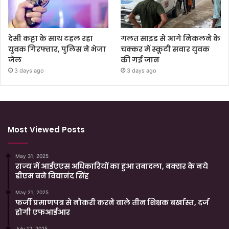
देसी कट्टा के साथ टहल रहा
गलत साइड से आगे निकलने के
युवक गिरफ्तार, पुलिस ने भेजा
चक्कर में स्कूटी सवार युवक
जेल
की गई जान
3 days ago
3 days ago
Most Viewed Posts
May 31, 2025
राज्य में आईएएस अधिकारियों का हुआ तबादला, बक्सर के नये
डीएम बने विद्यानंद सिंह
May 21, 2025
फर्जी प्रमाणपत्र से नौकरी करने वाले तीन शिक्षक बर्खास्त, दर्ज
होगी एफआईआर
July 12, 2025