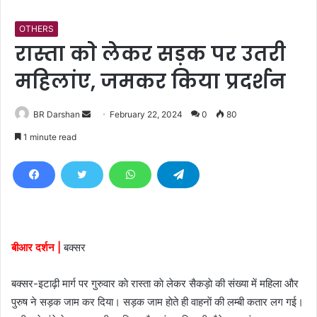
OTHERS
रास्ता काे लेकर सड़क पर उतरी
महिलांए, जमकर किया प्रदर्शन
BR Darshan
S
February 22, 2024
0
80
e
1 minute read
n
d
a
n
e
m
बीआर दर्शन |
बक्सर
a
i
बक्सर-इटाढ़ी मार्ग पर गुरुवार काे रास्ता काे लेकर सैकड़ाे की संख्या में महिला और
l
पुरुष ने सड़क जाम कर दिया। सड़क जाम हाेते ही वाहनाें की लम्बी कतार लग गई।