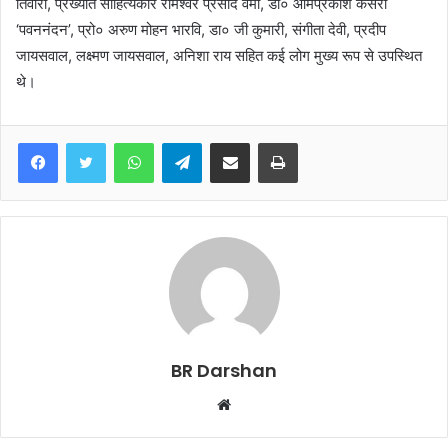
तिवारी, प्रख्यात साहित्यकार रामेश्वर प्रसाद वर्मा, डा० ओमप्रकाश केसरी
‘पवननंदन’, प्रो० अरुण मोहन भारवि, डा० जी कुमारी, संगीता देवी, प्रदीप
जायसवाल, लक्ष्मण जायसवाल, अनिशा राय सहित कई लोग मुख्य रूप से उपस्थित
थे।
WhatsApp
Telegram
Share via Email
Print
BR Darshan
W
e