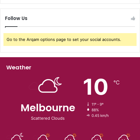
Follow Us
Go to the Arqam options page to set your social accounts.
Weather
10
℃
Melbourne
11º - 9º
88%
0.45 km/h
Scattered Clouds