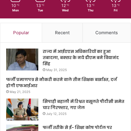
10
13
12
13
13
℃
℃
℃
℃
℃
Mon
Tue
Wed
Thu
Fri
Popular
Recent
Comments
राज्य में आईएएस अधिकारियों का हुआ
तबादला, बक्सर के नये डीएम बने विद्यानंद
सिंह
May 31, 2025
फर्जी प्रमाणपत्र से नौकरी करने वाले तीन शिक्षक बर्खास्त, दर्ज
होगी एफआईआर
May 21, 2025
सिपाही बहाली में रिश्वत वसूलते पीटीसी समेत
चार गिरफ्तार, गए जेल
July 12, 2025
फर्जी तरीके से ई- शिक्षा कोष पोर्टल पर