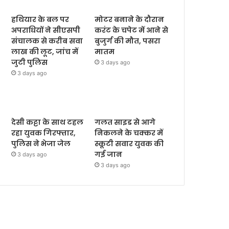
हथियार के बल पर
मोटर बनाने के दौरान
अपराधियों ने सीएसपी
करंट के चपेट में आने से
संचालक से करीब सवा
बुजुर्ग की मौत, पसरा
लाख की लूट, जांच में
मातम
जुटी पुलिस
3 days ago
3 days ago
देसी कट्टा के साथ टहल
गलत साइड से आगे
रहा युवक गिरफ्तार,
निकलने के चक्कर में
पुलिस ने भेजा जेल
स्कूटी सवार युवक की
गई जान
3 days ago
3 days ago