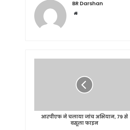
BR Darshan
W
e
b
s
i
t
e
आरपीएफ ने चलाया जांच अभियान, 79 से
वसूला फाइन