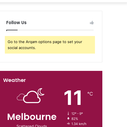
Follow Us
Go to the Arqam options page to set your
social accounts.
Weather
11
℃
Melbourne
12º - 9º
82%
1.34 km/h
Scattered Clouds