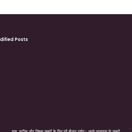
dified Posts
सच, सटीक और निष्पक्ष खबरों के लिए पढ़ें बीआर दर्शन। अपने आसपास के खबरों
E