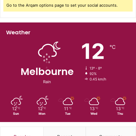
Go to the Arqam options page to set your social accounts.
Weather
12
℃
Melbourne
13º - 8º
92%
0.45 km/h
Rain
12
12
11
13
13
℃
℃
℃
℃
℃
Sun
Mon
Tue
Wed
Thu