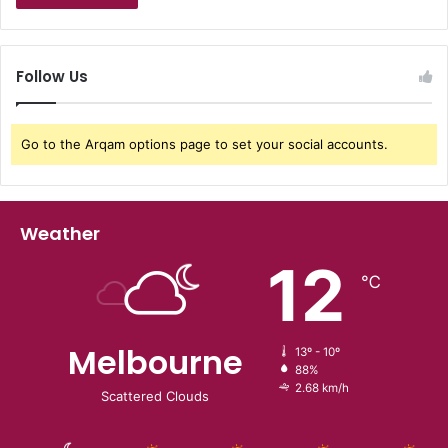
Follow Us
Go to the Arqam options page to set your social accounts.
Weather
12
℃
Melbourne
13º - 10º
88%
2.68 km/h
Scattered Clouds