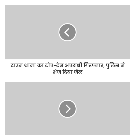
s
i
t
e
टाउन थाना का टाॅप-टेन अपराधी गिरफ्तार, पुलिस ने
भेज दिया जेल