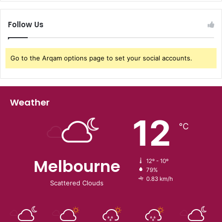
Follow Us
Go to the Arqam options page to set your social accounts.
Weather
12
℃
Melbourne
12º - 10º
79%
0.83 km/h
Scattered Clouds