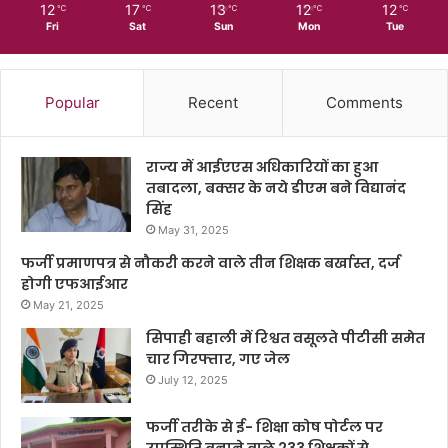
12
17
13
12
12
℃
℃
℃
℃
℃
Fri
Sat
Sun
Mon
Tue
Popular
Recent
Comments
राज्य में आईएएस अधिकारियों का हुआ
तबादला, बक्सर के नये डीएम बने विद्यानंद
सिंह
May 31, 2025
फर्जी प्रमाणपत्र से नौकरी करने वाले तीन शिक्षक बर्खास्त, दर्ज
होगी एफआईआर
May 21, 2025
सिपाही बहाली में रिश्वत वसूलते पीटीसी समेत
चार गिरफ्तार, गए जेल
July 12, 2025
फर्जी तरीके से ई- शिक्षा कोष पोर्टल पर
उपस्थिति बनाने वाले 233 शिक्षकों से