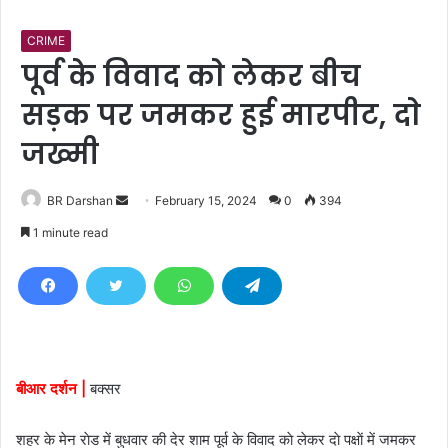
CRIME
पूर्व के विवाद काे लेकर बीच
सड़क पर जमकर हुई मारपीट, दाे
जख्मी
BR Darshan
S
February 15, 2024
0
394
e
1 minute read
n
d
a
n
e
m
बीआर दर्शन |
बक्सर
a
i
शहर के मेन राेड में बुधवार की देर शाम पूर्व के विवाद काे लेकर दाे पक्षाें में जमकर
l