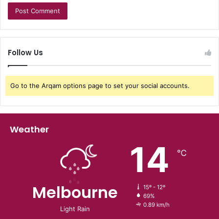
Follow Us
Go to the Arqam options page to set your social accounts.
Weather
14
℃
Melbourne
15º - 12º
69%
0.89 km/h
Light Rain