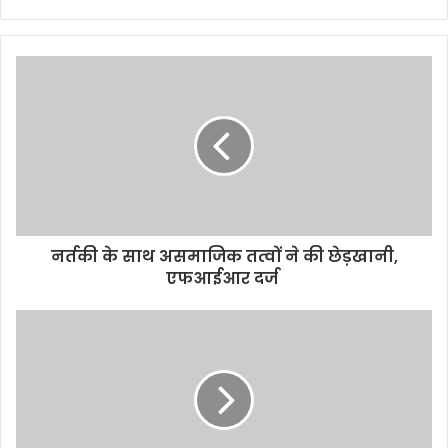
e
b
s
i
t
e
नर्तकी के साथ असमाजिक तत्वों ने की छेड़खानी,
एफआईआर दर्ज