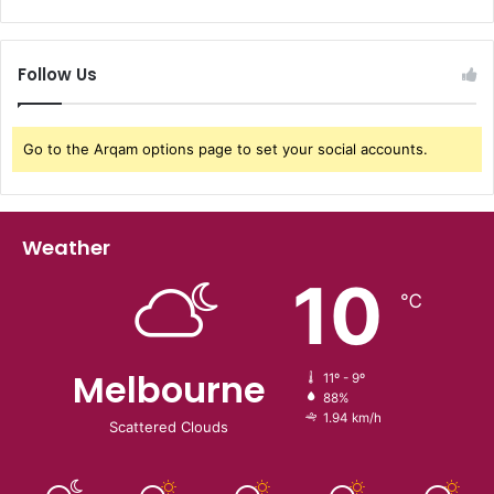
Follow Us
Go to the Arqam options page to set your social accounts.
Weather
10
℃
Melbourne
11º - 9º
88%
1.94 km/h
Scattered Clouds