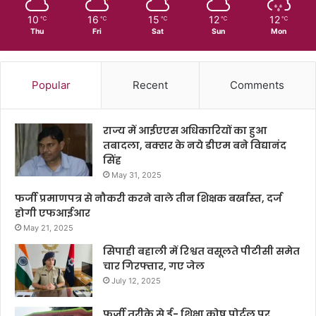
10
16
15
12
12
℃
℃
℃
℃
℃
Thu
Fri
Sat
Sun
Mon
Popular
Recent
Comments
राज्य में आईएएस अधिकारियों का हुआ
तबादला, बक्सर के नये डीएम बने विद्यानंद
सिंह
May 31, 2025
फर्जी प्रमाणपत्र से नौकरी करने वाले तीन शिक्षक बर्खास्त, दर्ज
होगी एफआईआर
May 21, 2025
सिपाही बहाली में रिश्वत वसूलते पीटीसी समेत
चार गिरफ्तार, गए जेल
July 12, 2025
फर्जी तरीके से ई- शिक्षा कोष पोर्टल पर