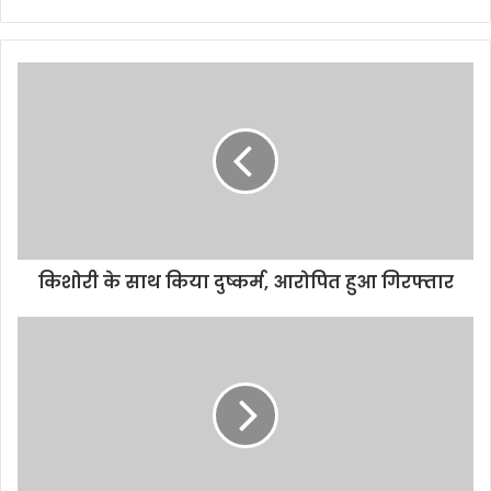
e
b
s
i
t
e
किशोरी के साथ किया दुष्कर्म, आरोपित हुआ गिरफ्तार