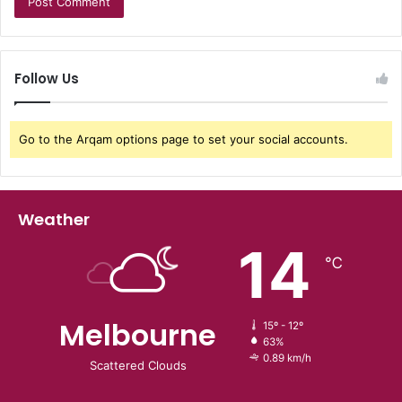
Follow Us
Go to the Arqam options page to set your social accounts.
Weather
14
℃
Melbourne
15º - 12º
63%
0.89 km/h
Scattered Clouds