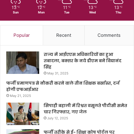
13
12
11
13
13
℃
℃
℃
℃
℃
Sun
Mon
Tue
Wed
Thu
Popular
Recent
Comments
राज्य में आईएएस अधिकारियों का हुआ
तबादला, बक्सर के नये डीएम बने विद्यानंद
सिंह
May 31, 2025
फर्जी प्रमाणपत्र से नौकरी करने वाले तीन शिक्षक बर्खास्त, दर्ज
होगी एफआईआर
May 21, 2025
सिपाही बहाली में रिश्वत वसूलते पीटीसी समेत
चार गिरफ्तार, गए जेल
July 12, 2025
फर्जी तरीके से ई- शिक्षा कोष पोर्टल पर