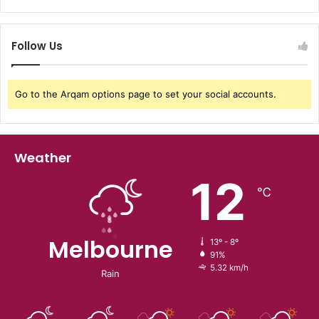
Follow Us
Go to the Arqam options page to set your social accounts.
Weather
12
℃
Melbourne
13º - 8º
91%
5.32 km/h
Rain