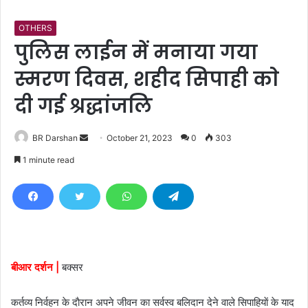
OTHERS
पुलिस लाईन में मनाया गया
स्मरण दिवस, शहीद सिपाही काे
दी गई श्रद्धांजलि
BR Darshan
S
October 21, 2023
0
303
e
1 minute read
n
d
a
n
e
m
बीआर दर्शन |
बक्सर
a
i
कर्तव्य निर्वहन के दाैरान अपने जीवन का सर्वस्व बलिदान देने वाले सिपाहियाें के याद
l