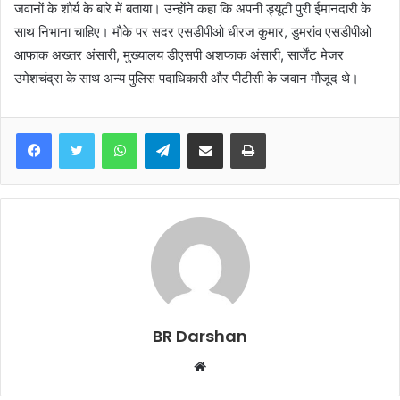
जवानाें के शाैर्य के बारे में बताया। उन्हाेंने कहा कि अपनी ड्यूटी पुरी ईमानदारी के
साथ निभाना चाहिए। माैके पर सदर एसडीपीओ धीरज कुमार, डुमरांव एसडीपीओ
आफाक अख्तर अंसारी, मुख्यालय डीएसपी अशफाक अंसारी, सार्जेंट मेजर
उमेशचंद्रा के साथ अन्य पुलिस पदाधिकारी और पीटीसी के जवान माैजूद थे।
WhatsApp
Telegram
Share via Email
Print
BR Darshan
W
e