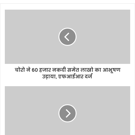
b
s
i
t
e
चोरो ने 60 हजार नकदी समेत लाखो का आभूषण
उड़ाया, एफआईआर दर्ज