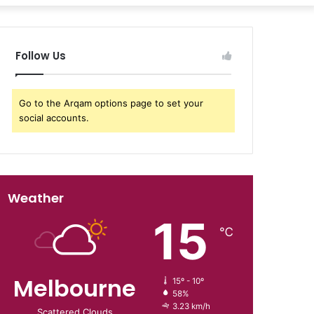
Follow Us
Go to the Arqam options page to set your
social accounts.
Weather
15
℃
Melbourne
15º - 10º
58%
3.23 km/h
Scattered Clouds