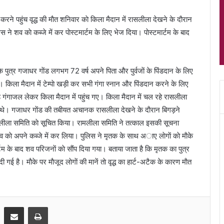
 करने पहुंच वृद्ध की माैत शनिवार काे किला मैदान में रासलीला देखने के दाैरान
ने शव काे कब्जे में कर पाेस्टमार्टम के लिए भेज दिया। पाेस्टमार्टम के बाद
े पुत्र गजाधर गाेंड लगभग 72 वर्ष अपने पिता और पुर्वजाें के पिंडदान के लिए
थे। किला मैदान में टेम्पाे खड़ी कर सभी गंगा स्नान और पिंडदान करने के लिए
गंगाजल लेकर किला मैदान में पहुंच गए। किला मैदान में चल रहे रासलीला
े। गजाधर गाेंड की तबीयत अचानक रासलीला देखने के दाैरान बिगड़ने
मलीला समिति काे सूचित किया। रामलीला समिति ने तत्काल इसकी सूचना
 काे अपने कब्जे में कर लिया। पुलिस ने मृतक के साथ अाए लाेगाें काे माैके
टम के बाद शव परिजनाें काे साैंप दिया गया। बताया जाता है कि मृतक का पुत्र
ी गई है। माैके पर माैजूद लाेगाें की मानें ताे वृद्ध का हार्ट-अटैक के कारण माैत
Share via Email
Print