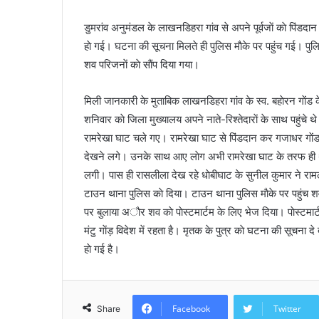
a
डुमरांव अनुमंडल के लाखनडिहरा गांव से अपने पूर्वजाें काे पिंडदान
i
हाे गई। घटना की सूचना मिलते ही पुलिस माैके पर पहुंच गई। पुलिस 
l
शव परिजनाें काे साैंप दिया गया।
मिली जानकारी के मुताबिक लाखनडिहरा गांव के स्व. बहाेरन गाेंड क
शनिवार काे जिला मुख्यालय अपने नाते-रिश्तेदाराें के साथ पहुंचे 
रामरेखा घाट चले गए। रामरेखा घाट से पिंडदान कर गजाधर गाेंड 
देखने लगे। उनके साथ आए लाेग अभी रामरेखा घाट के तरफ ही थ
लगी। पास ही रासलीला देख रहे धाेबीघाट के सुनील कुमार ने रा
टाउन थाना पुलिस काे दिया। टाउन थाना पुलिस माैके पर पहुंच शव
पर बुलाया अाैर शव काे पाेस्टमार्टम के लिए भेज दिया। पाेस्टमार्
मंटु गाेंड़ विदेश में रहता है। मृतक के पुत्र काे घटना की सूचना दे द
हाे गई है।
Facebook
Twitter
Share