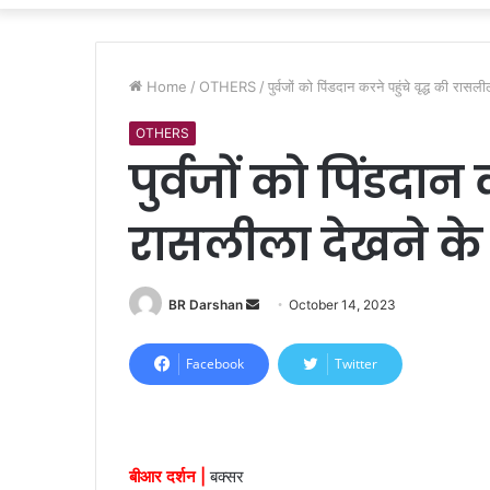
Home
/
OTHERS
/
पुर्वजों काे पिंडदान करने पहुंचे वृद्ध की रासल
OTHERS
पुर्वजों काे पिंडदान 
रासलीला देखने के द
BR Darshan
S
October 14, 2023
e
n
Facebook
Twitter
d
a
n
e
बीआर दर्शन |
बक्सर
m