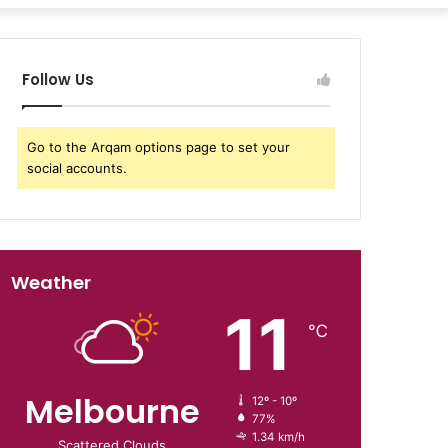
Follow Us
Go to the Arqam options page to set your
social accounts.
Weather
11
℃
Melbourne
12º - 10º
77%
1.34 km/h
Scattered Clouds