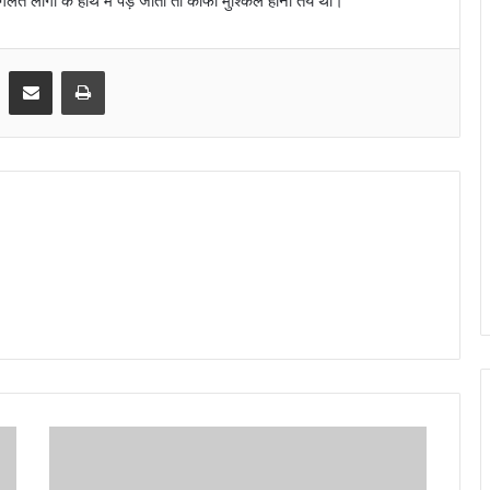
त लोगों के हाथ में पड़ जाता तो काफी मुश्किल होनी तय थी।
Share via Email
Print