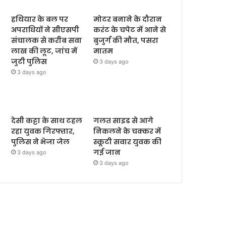
हथियार के बल पर
मोटर बनाने के दौरान
अपराधियों ने सीएसपी
करंट के चपेट में आने से
संचालक से करीब सवा
बुजुर्ग की मौत, पसरा
लाख की लूट, जांच में
मातम
जुटी पुलिस
3 days ago
3 days ago
देसी कट्टा के साथ टहल
गलत साइड से आगे
रहा युवक गिरफ्तार,
निकलने के चक्कर में
पुलिस ने भेजा जेल
स्कूटी सवार युवक की
गई जान
3 days ago
3 days ago