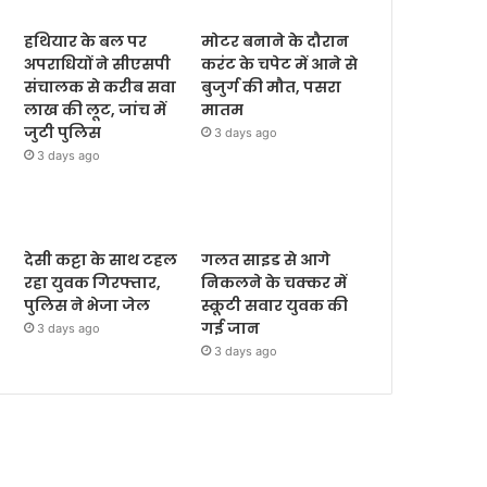
हथियार के बल पर
मोटर बनाने के दौरान
अपराधियों ने सीएसपी
करंट के चपेट में आने से
संचालक से करीब सवा
बुजुर्ग की मौत, पसरा
लाख की लूट, जांच में
मातम
जुटी पुलिस
3 days ago
3 days ago
देसी कट्टा के साथ टहल
गलत साइड से आगे
रहा युवक गिरफ्तार,
निकलने के चक्कर में
पुलिस ने भेजा जेल
स्कूटी सवार युवक की
गई जान
3 days ago
3 days ago