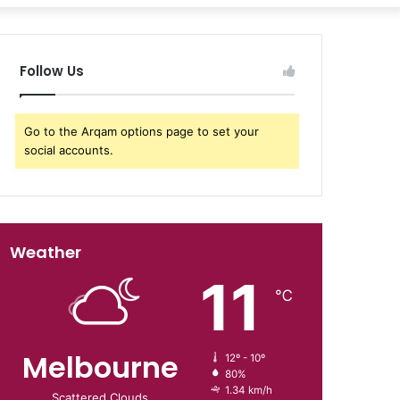
Follow Us
Go to the Arqam options page to set your
social accounts.
Weather
11
℃
Melbourne
12º - 10º
80%
1.34 km/h
Scattered Clouds