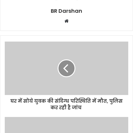
BR Darshan
W
e
b
s
i
t
e
घर में सोये युवक की संदिग्ध परिस्थिति में मौत, पुलिस
कर रही है जांच