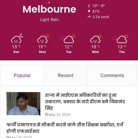
Melbourne
13º - 8º
87%
2.24 km/h
Light Rain
13
11
12
13
13
℃
℃
℃
℃
℃
Sun
Mon
Tue
Wed
Thu
Popular
Recent
Comments
राज्य में आईएएस अधिकारियों का हुआ
तबादला, बक्सर के नये डीएम बने विद्यानंद
सिंह
May 31, 2025
फर्जी प्रमाणपत्र से नौकरी करने वाले तीन शिक्षक बर्खास्त, दर्ज
होगी एफआईआर
May 21, 2025