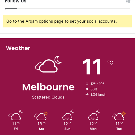
Follow Us
Go to the Arqam options page to set your social accounts.
Weather
11
℃
Melbourne
12º - 10º
80%
1.34 km/h
Scattered Clouds
11
18
12
12
11
℃
℃
℃
℃
℃
Fri
Sat
Sun
Mon
Tue