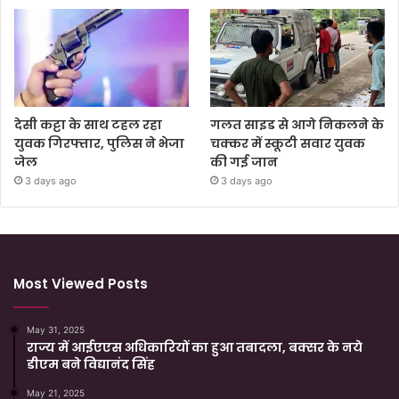
देसी कट्टा के साथ टहल रहा
गलत साइड से आगे निकलने के
युवक गिरफ्तार, पुलिस ने भेजा
चक्कर में स्कूटी सवार युवक
जेल
की गई जान
3 days ago
3 days ago
Most Viewed Posts
May 31, 2025
राज्य में आईएएस अधिकारियों का हुआ तबादला, बक्सर के नये
डीएम बने विद्यानंद सिंह
May 21, 2025