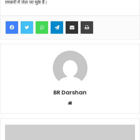
तस्करी में जेल जा चुके हैं।
WhatsApp
Telegram
Share via Email
Print
BR Darshan
W
e
b
s
i