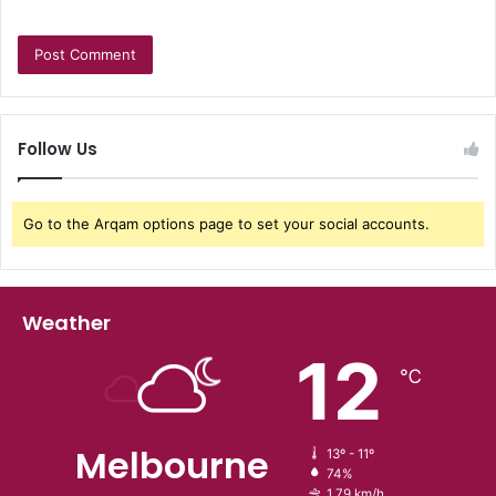
Follow Us
Go to the Arqam options page to set your social accounts.
Weather
12
℃
Melbourne
13º - 11º
74%
1.79 km/h