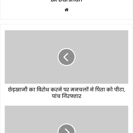
W
e
b
s
i
t
e
छेड़खानी का विरोध करने पर मनचलों ने पिता को पीटा,
पांच गिरफ्तार