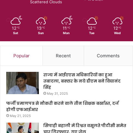
Scattered Clouds
12
13
11
12
12
℃
℃
℃
℃
℃
Sat
Sun
Mon
Tue
Wed
Popular
Recent
Comments
राज्य में आईएएस अधिकारियों का हुआ
तबादला, बक्सर के नये डीएम बने विद्यानंद
सिंह
May 31, 2025
फर्जी प्रमाणपत्र से नौकरी करने वाले तीन शिक्षक बर्खास्त, दर्ज
होगी एफआईआर
May 21, 2025
सिपाही बहाली में रिश्वत वसूलते पीटीसी समेत
चार गिरफ्तार, गए जेल