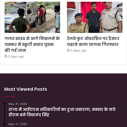
गलत साइड से आगे निकलने के
रेलवे फुट ओवरब्रिज पर ट्रैक्टर
चक्कर में स्कूटी सवार युवक
चढ़ाने वाला चालक गिरफ्तार
की गई जान
3 days ago
2 days ago
Most Viewed Posts
May 31, 2025
राज्य में आईएएस अधिकारियों का हुआ तबादला, बक्सर के नये
डीएम बने विद्यानंद सिंह
May 21, 2025