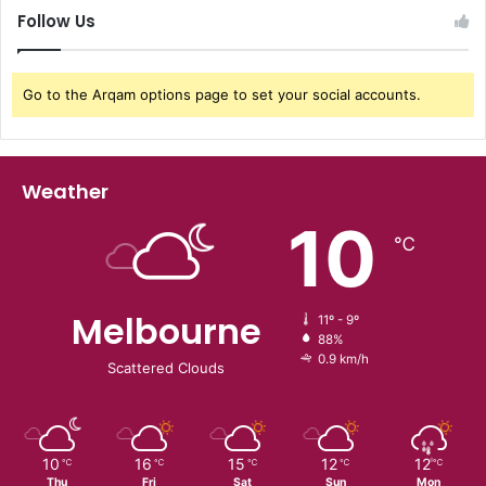
Follow Us
Go to the Arqam options page to set your social accounts.
Weather
10
℃
Melbourne
11º - 9º
88%
0.9 km/h
Scattered Clouds
10
16
15
12
12
℃
℃
℃
℃
℃
Thu
Fri
Sat
Sun
Mon