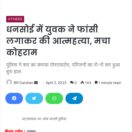
OTHERS
धनसोई में युवक ने फांसी
लगाकर की आत्महत्या, मचा
कोहराम
पुलिस ने शव का कराया पोस्टमार्टम, परिजनों का रो-रो कर हुआ
बुरा हाल
BR Darshan
S
April 2, 2023
0
144
1 minute read
e
n
d
a
n
घटनास्थल पर जांच करती पुलिस
e
बीआर दर्शन।
बक्सर