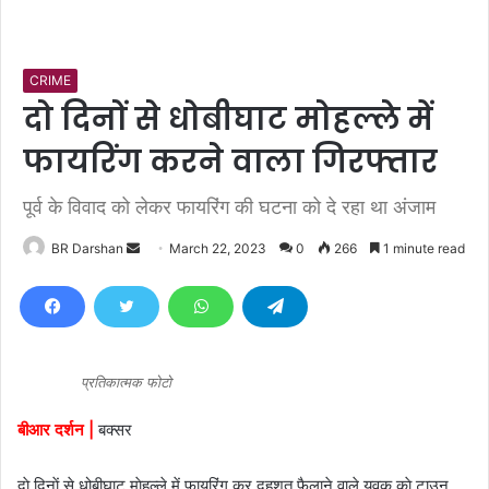
CRIME
दो दिनों से धोबीघाट मोहल्ले में
फायरिंग करने वाला गिरफ्तार
पूर्व के विवाद को लेकर फायरिंग की घटना को दे रहा था अंजाम
BR Darshan
S
March 22, 2023
0
266
1 minute read
e
n
d
a
n
प्रतिकात्मक फोटो
e
बीआर दर्शन |
बक्सर
m
a
दाे दिनाें से धोबीघाट माेहल्ले में फायरिंग कर दहशत फैलाने वाले युवक काे टाउन
i