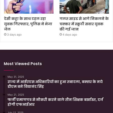
देसी कट्टा के साथ टहल रहा
गलत साइड से आगे निकलने के
युवक गिरफ्तार, पुलिस ने भेजा
चक्कर में स्कूटी सवार युवक
जेल
की गई जान
3 days ago
4 days ago
Most Viewed Posts
May 31, 2025
राज्य में आईएएस अधिकारियों का हुआ तबादला, बक्सर के नये
डीएम बने विद्यानंद सिंह
May 21, 2025
फर्जी प्रमाणपत्र से नौकरी करने वाले तीन शिक्षक बर्खास्त, दर्ज
होगी एफआईआर
July 12, 2025