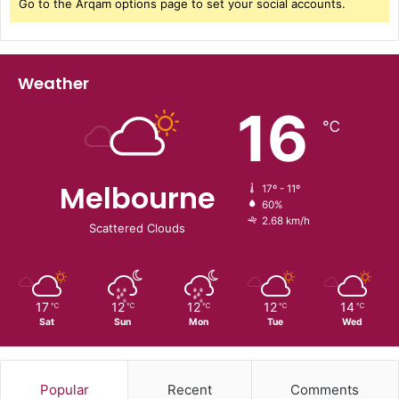
Go to the Arqam options page to set your social accounts.
Weather
16
℃
Melbourne
17º - 11º
60%
2.68 km/h
Scattered Clouds
17
12
12
12
14
℃
℃
℃
℃
℃
Sat
Sun
Mon
Tue
Wed
Popular
Recent
Comments