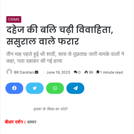
CRIME
दहेज की बलि चढ़ी विवाहिता,
ससुराल वाले फरार
तीन माह पहले हुई थी शादी, सास से पूछताछ जारी मायके वालों ने
कहा, गला दबाकर की गई हत्या
BR Darshan
S
June 19, 2023
0
99
1 minute read
e
n
d
a
n
मृतका के विवाह का फोटो
e
बीआर दर्शन।
बक्सर
m
a