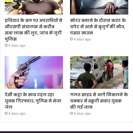
हथियार के बल पर अपराधियों ने
मोटर बनाने के दौरान करंट के
सीएसपी संचालक से करीब
चपेट में आने से बुजुर्ग की मौत,
सवा लाख की लूट, जांच में जुटी
पसरा मातम
पुलिस
4 days ago
4 days ago
देसी कट्टा के साथ टहल रहा
गलत साइड से आगे निकलने के
युवक गिरफ्तार, पुलिस ने भेजा
चक्कर में स्कूटी सवार युवक
जेल
की गई जान
4 days ago
4 days ago