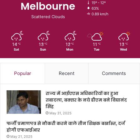
Melbourne
15º - 12º
63%
0.89 km/h
Scattered Clouds
14
13
12
11
13
℃
℃
℃
℃
℃
Sat
Sun
Mon
Tue
Wed
Popular
Recent
Comments
राज्य में आईएएस अधिकारियों का हुआ
तबादला, बक्सर के नये डीएम बने विद्यानंद
सिंह
May 31, 2025
फर्जी प्रमाणपत्र से नौकरी करने वाले तीन शिक्षक बर्खास्त, दर्ज
होगी एफआईआर
May 21, 2025