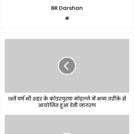
BR Darshan
W
e
b
s
i
t
e
19वें वर्ष भी शहर के कोइरपुरवा मोहल्ले में भव्य तरीके से
आयोजित हुआ देवी जागरण