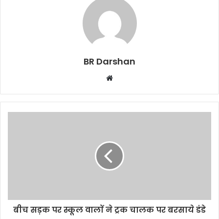
BR Darshan
W
e
b
s
i
t
e
बीच सड़क पर स्कूल वालाें ने ट्रक चालक पर बरसाये डंडे