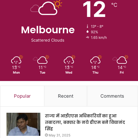
12
℃
Melbourne
13º - 8º
92%
1.65 km/h
Scattered Clouds
13
11
13
14
14
℃
℃
℃
℃
℃
Mon
Tue
Wed
Thu
Fri
Popular
Recent
Comments
राज्य में आईएएस अधिकारियों का हुआ
तबादला, बक्सर के नये डीएम बने विद्यानंद
सिंह
May 31, 2025