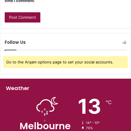
time I comment.
Follow Us
Go to the Arqam options page to set your social accounts.
Weather
13
℃
Melbourne
14º - 10º
76%