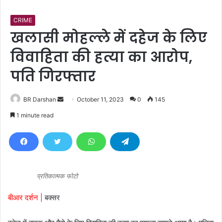
CRIME
खलासी मोहल्ले में दहेज के लिए
विवाहिता की हत्या का आरोप,
पति गिरफ्तार
BR Darshan
S
October 11, 2023
0
145
e
1 minute read
n
d
a
n
e
प्रतिकात्मक फोटो
m
a
बीआर दर्शन |
बक्सर
i
l