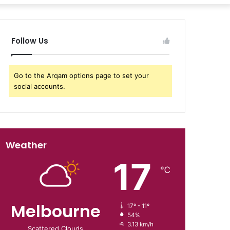
Follow Us
Go to the Arqam options page to set your
social accounts.
Weather
17
℃
Melbourne
17º - 11º
54%
3.13 km/h
Scattered Clouds