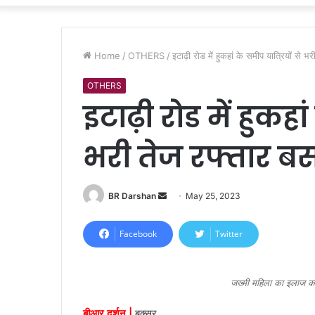
Home
/
OTHERS
/
इटाढ़ी राेड में हुकहां के समीप यात्रियाें से
OTHERS
इटाढ़ी राेड में हुकहा
भरी तेज रफ्तार बस
BR Darshan
S
May 25, 2023
e
n
Facebook
Twitter
d
a
n
जख्मी महिला का इलाज करते
e
बीआर दर्शन |
बक्सर
m