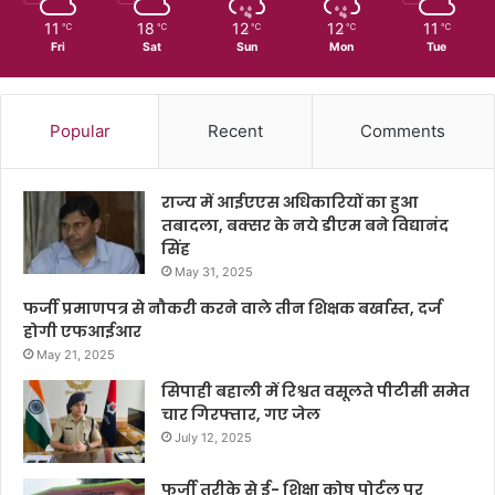
11
18
12
12
11
℃
℃
℃
℃
℃
Fri
Sat
Sun
Mon
Tue
Popular
Recent
Comments
राज्य में आईएएस अधिकारियों का हुआ
तबादला, बक्सर के नये डीएम बने विद्यानंद
सिंह
May 31, 2025
फर्जी प्रमाणपत्र से नौकरी करने वाले तीन शिक्षक बर्खास्त, दर्ज
होगी एफआईआर
May 21, 2025
सिपाही बहाली में रिश्वत वसूलते पीटीसी समेत
चार गिरफ्तार, गए जेल
July 12, 2025
फर्जी तरीके से ई- शिक्षा कोष पोर्टल पर