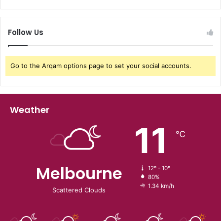
Follow Us
Go to the Arqam options page to set your social accounts.
Weather
11
℃
Melbourne
12º - 10º
80%
1.34 km/h
Scattered Clouds