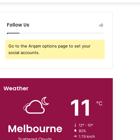
Follow Us
Go to the Arqam options page to set your
social accounts.
Weather
11
℃
Melbourne
12º - 10º
80%
1.79 km/h
Scattered Clouds