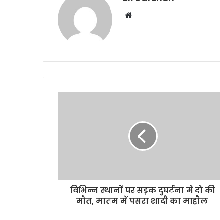
W
e
b
s
i
t
e
विभिन्न स्थानों पर सड़क दुघर्टना में दो की
माैत, मातम में पसरा शादी का माहाैल