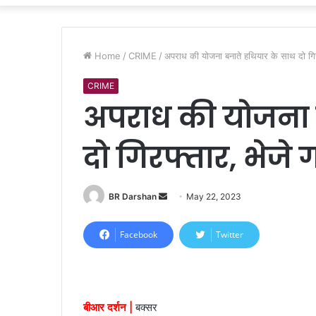
Home
/
CRIME
/
अपराध की याेजना बनाते हथियार के साथ दाे गि
CRIME
अपराध की याेजना 
दाे गिरफ्तार, भेजे
BR Darshan
S
May 22, 2023
e
n
Facebook
Twitter
d
a
n
e
बीआर दर्शन |
बक्सर
m