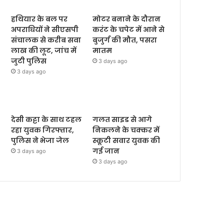
हथियार के बल पर
मोटर बनाने के दौरान
अपराधियों ने सीएसपी
करंट के चपेट में आने से
संचालक से करीब सवा
बुजुर्ग की मौत, पसरा
लाख की लूट, जांच में
मातम
जुटी पुलिस
3 days ago
3 days ago
देसी कट्टा के साथ टहल
गलत साइड से आगे
रहा युवक गिरफ्तार,
निकलने के चक्कर में
पुलिस ने भेजा जेल
स्कूटी सवार युवक की
गई जान
3 days ago
3 days ago