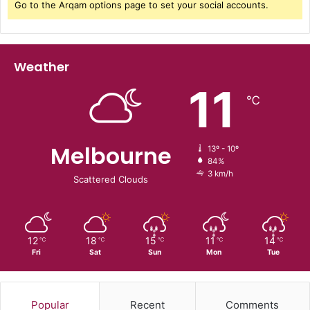
Go to the Arqam options page to set your social accounts.
Weather
11
℃
Melbourne
13º - 10º
84%
3 km/h
Scattered Clouds
12
18
15
11
14
℃
℃
℃
℃
℃
Fri
Sat
Sun
Mon
Tue
Popular
Recent
Comments