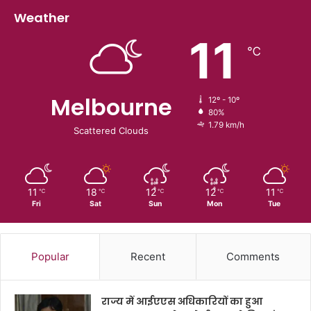
Weather
11
℃
Melbourne
12º - 10º
80%
1.79 km/h
Scattered Clouds
11
18
12
12
11
℃
℃
℃
℃
℃
Fri
Sat
Sun
Mon
Tue
Popular
Recent
Comments
राज्य में आईएएस अधिकारियों का हुआ