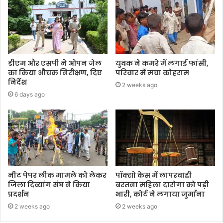
डीएम और एसपी ने ओपन जेल
युवक ने कमरे में लगाईं फांसी,
का किया औचक निरीक्षण, दिए
परिवार में मचा कोहराम
निर्देश
2 weeks ago
6 days ago
नीट पेपर लीक मामले को लेकर
पॉक्सो केस में लापरवाही
जिला दिव्यांग संघ ने किया
बरतना महिला दारोगा को पड़ी
प्रदर्शन
भारी, कोर्ट ने लगाया जुर्माना
2 weeks ago
2 weeks ago