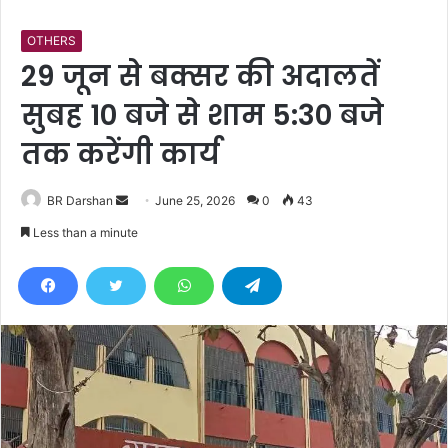
OTHERS
29 जून से बक्सर की अदालतें
सुबह 10 बजे से शाम 5:30 बजे
तक करेंगी कार्य
BR Darshan
S
June 25, 2026
0
43
e
Less than a minute
n
d
a
n
e
m
a
i
l